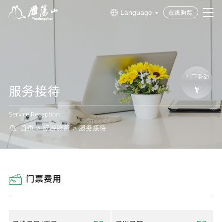
在线购票
Language


向下滑动
服务接待
Service Reception
首页
>
旅游服务
>
服务接待

门票费用
