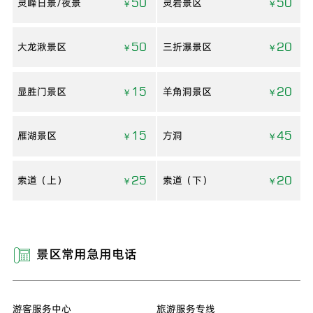
灵峰日景/夜景
50
灵岩景区
50
￥
￥
大龙湫景区
50
三折瀑景区
20
￥
￥
显胜门景区
15
羊角洞景区
20
￥
￥
雁湖景区
15
方洞
45
￥
￥
索道（上）
25
索道（下）
20
￥
￥
景区常用急用电话

游客服务中心
旅游服务专线