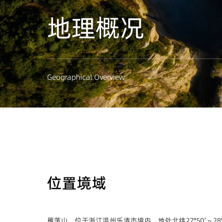
地理概况
Geographical Overview
位置境域
雁荡山，位于浙江温州乐清市境内，地处北纬27°50′～28°30