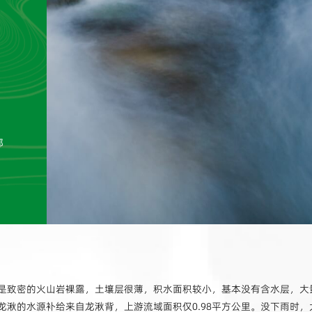
都
是致密的火山岩裸露，土壤层很薄，积水面积较小，基本没有含水层，大
龙湫的水源补给来自龙湫背，上游流域面积仅0.98平方公里。没下雨时，