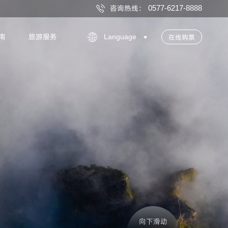
咨询热线：
0577-6217-8888

南
旅游服务

在线购票
Language

向下滑动