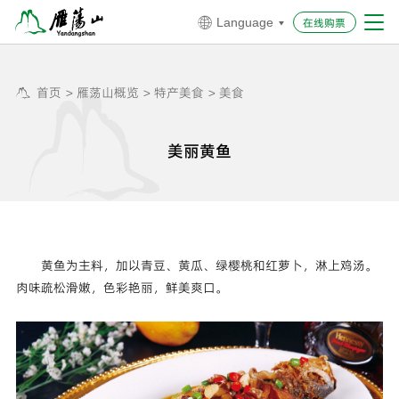
在线购票
Language


首页
>
雁荡山概览
>
特产美食
>
美食


美丽黄鱼
黄鱼为主料，加以青豆、黄瓜、绿樱桃和红萝卜，淋上鸡汤。
肉味疏松滑嫩，色彩艳丽，鲜美爽口。