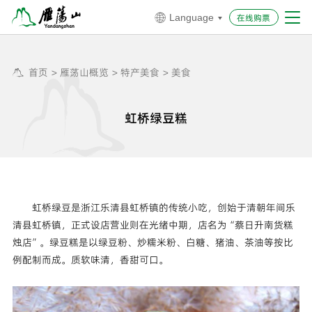
在线购票
Language


首页
>
雁荡山概览
>
特产美食
>
美食


虹桥绿豆糕
虹桥绿豆是浙江乐清县虹桥镇的传统小吃，创始于清朝年间乐
清县虹桥镇，正式设店营业则在光绪中期，店名为“蔡日升南货糕
烛店”。绿豆糕是以绿豆粉、炒糯米粉、白糖、猪油、茶油等按比
例配制而成。质软味清，香甜可口。