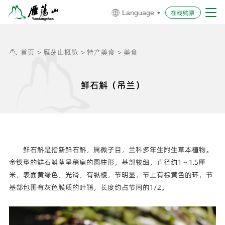
在线购票
Language


首页
>
雁荡山概览
>
特产美食
>
美食


鲜石斛（吊兰）
鲜石斛是指新鲜石斛，属微子目，兰科多年生附生草本植物。
金钗型的鲜石斛茎呈稍扁的圆柱形，基部较细，直径约1～1.5厘
米，表面黄绿色，光滑，有纵棱，节明显，节上有棕黄色的环，节
基部包围有灰色膜质的叶鞘，长度约占节间的1/2。