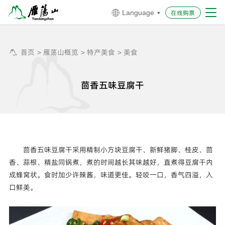
在线购票
Language


首页
>
雁荡山概览
>
特产美食
>
美食


茴香五味豆腐干
茴香五味豆腐干采用精制小方块豆腐干、新鲜猪脚、桂皮、茴
香、蒜根、精盐同锅煮，煮的时间越长其味越好，直煮得豆腐干内
成蜂窝状。食时加少许辣酱，味道更佳。轻咬一口，香气四溢，入
口鲜美。